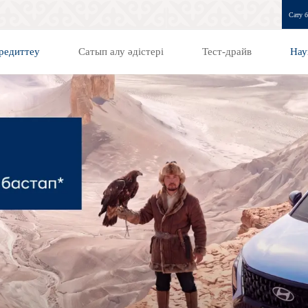
Сату б
редиттеу
Сатып алу әдістері
Тест-драйв
Нау