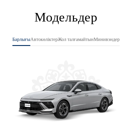
Модельдер
Барлығы
Автокөліктер
Жол талғамайтын
Минивэндер