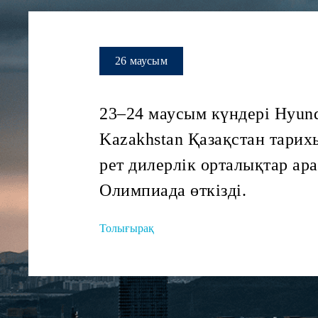
26 маусым
23–24 маусым күндері Hyund
Kazakhstan Қазақстан тарих
рет дилерлік орталықтар ар
Олимпиада өткізді.
Толығырақ