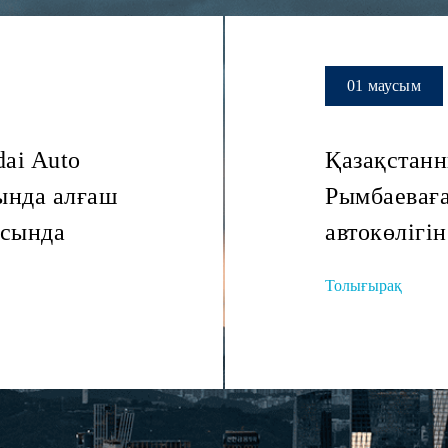
01 маусым
ai Auto
Қазақстанн
ында алғаш
Рымбаеваға
асында
автокөлігі
Толығырақ