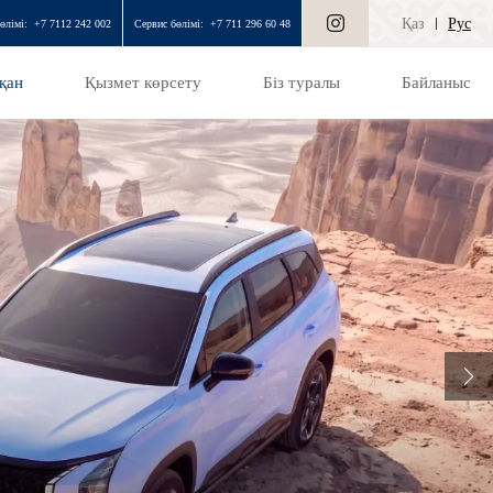
Қаз
Рус
өлімі:
+7 7112 242 002
Сервис бөлімі:
+7 711 296 60 48
қан
Қызмет көрсету
Біз туралы
Байланыс