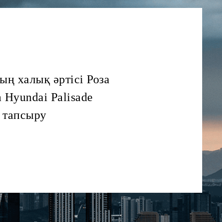
ың халық әртісі Роза
 Hyundai Palisade
н тапсыру