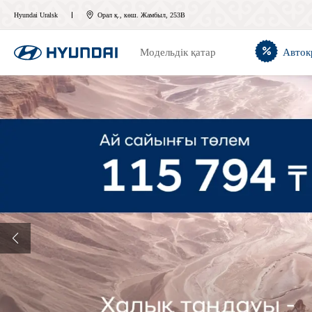
Hyundai Uralsk
Орал қ., көш. Жамбыл, 253В
Модельдік қатар
Авток