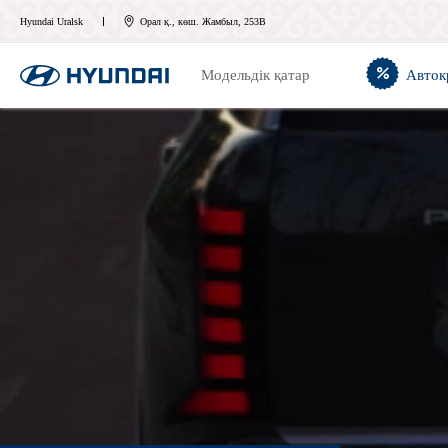
Hyundai Uralsk
Орал қ., көш. Жамбыл, 253В
Модельдік қатар
Авток