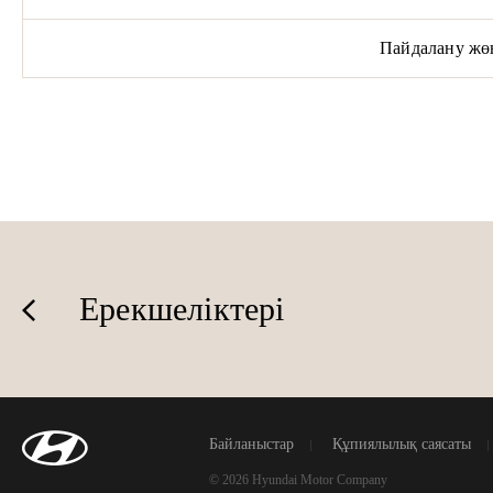
Пайдалану жөн
Ерекшеліктері
Байланыстар
Құпиялылық саясаты
© 2026 Hyundai Motor Company