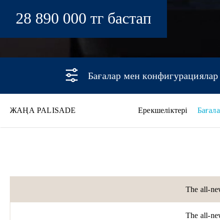
28 890 000 тг бастап
Бағалар мен конфигурациялар
ЖАҢА PALISADE
Ерекшеліктері
Бағал
Жаңа PALISADE
The all-
The all-