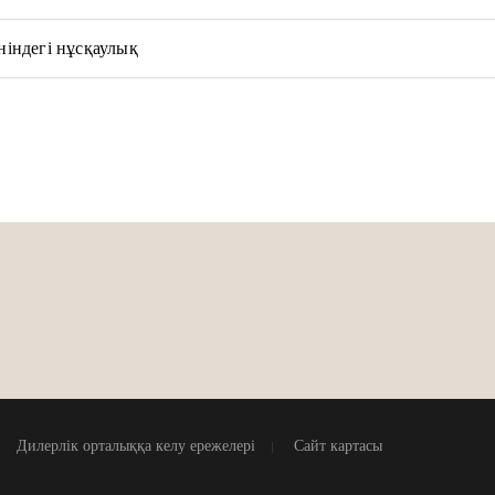
індегі нұсқаулық
Дилерлік орталыққа келу ережелері
Сайт картасы