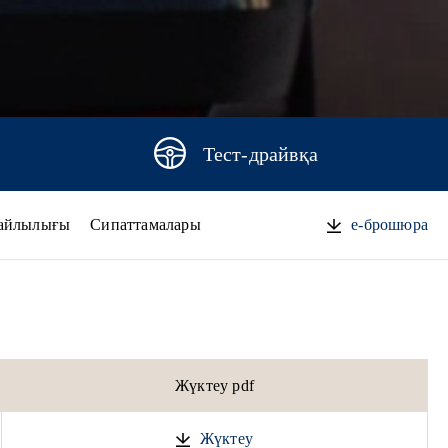
Тест-драйвқа
айлылығы
Сипаттамалары
e-брошюра
Жүктеу pdf
Жүктеу