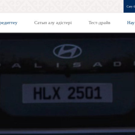
Сату б
редиттеу
Сатып алу әдістері
Тест-драйв
Нау