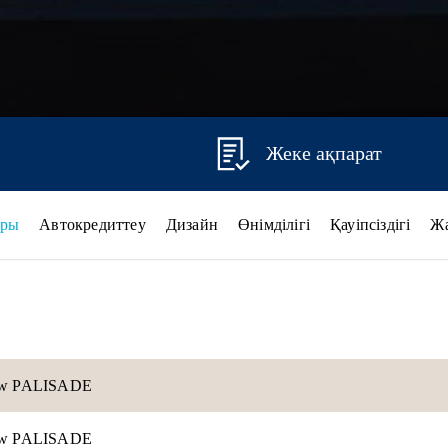
Жеке ақпарат
ары
Автокредиттеу
Дизайн
Өнімділігі
Қауіпсіздігі
Ж
new PALISADE
new PALISADE