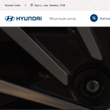
Hyundai Uralsk
Орал қ., көш. Жамбыл, 253В
Модельдік қатар
Авток