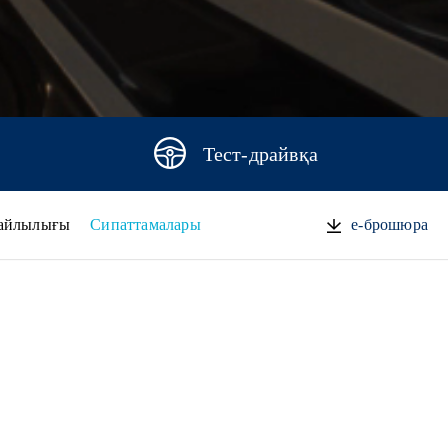
Тест-драйвқа
айлылығы
Сипаттамалары
e-брошюра