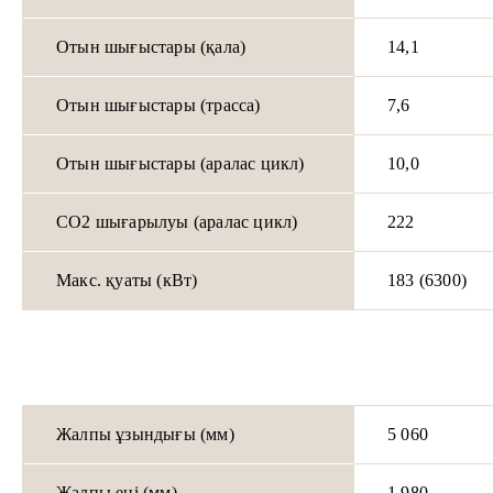
Отын шығыстары (қала)
14,1
Отын шығыстары (трасса)
7,6
Отын шығыстары (аралас цикл)
10,0
CO2 шығарылуы (аралас цикл)
222
Макс. қуаты (кВт)
183 (6300)
Жалпы ұзындығы (мм)
5 060
Жалпы ені (мм)
1 980