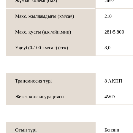
Жұмыс көлемі (см3)
2497
Макс. жылдамдығы (км/сағ)
210
Макс. қуаты (а.к./айн.мин)
281/5,800
Үдеуі (0-100 км/сағ) (сек)
8,0
Трансмиссия түрі
8 АКПП
Жетек конфигурациясы
4WD
Отын түрі
Бензин