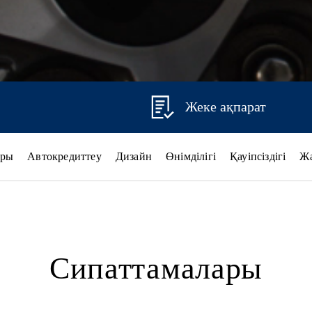
Жеке ақпарат
ары
Автокредиттеу
Дизайн
Өнімділігі
Қауіпсіздігі
Ж
Сипаттамалары