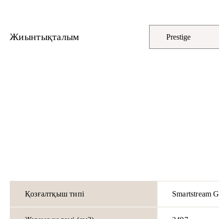
Жиынтықталым
Қозғалтқыш типі
Smartstream 