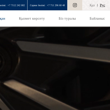
Қаз
Рус
өлімі:
+7 7112 242 002
Сервис бөлімі:
+7 711 296 60 48
қан
Қызмет көрсету
Біз туралы
Байланыс