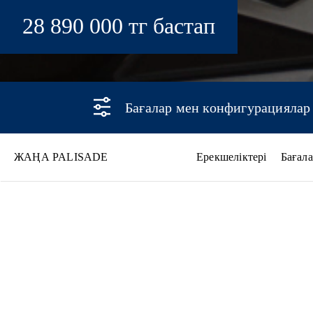
28 890 000 тг бастап
Бағалар мен конфигурациялар
ЖАҢА PALISADE
Ерекшеліктері
Бағал
Жаңа PALISADE