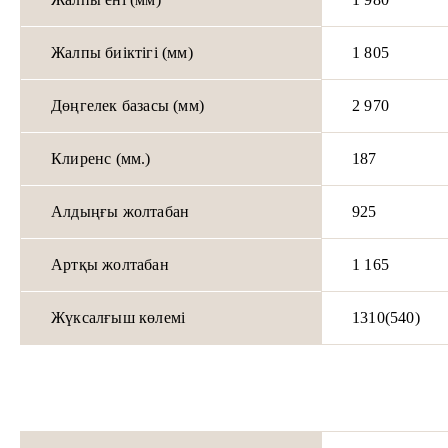
Жалпы биіктігі (мм)
1 805
Дөңгелек базасы (мм)
2 970
Клиренс (мм.)
187
Алдыңғы жолтабан
925
Артқы жолтабан
1 165
Жүксалғыш көлемі
1310(540)