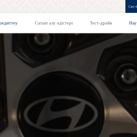
Сату б
редиттеу
Сатып алу әдістері
Тест-драйв
Нау