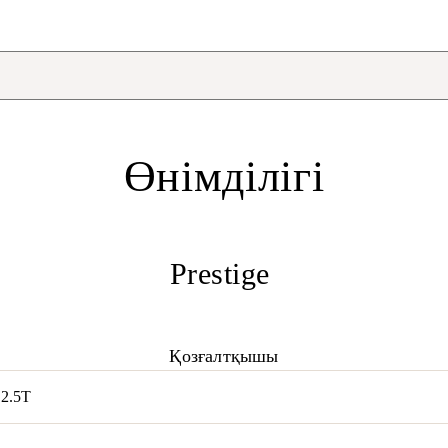
Өнімділігі
Prestige
Қозғалтқышы
G2.5T