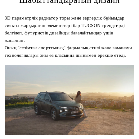
3D параметрлік радиатор торы және зергерлік бұйымдар
сияқты жарқыраған элементтері бар TUCSON трендтерді
белгілеп, футуристік дизайнды бағалайтындар үшін
жасалған.
Оның "сезімтал спорттылық" фирмалық стилі және заманауи
технологиялары оны өз класында шынымен ерекше етеді.