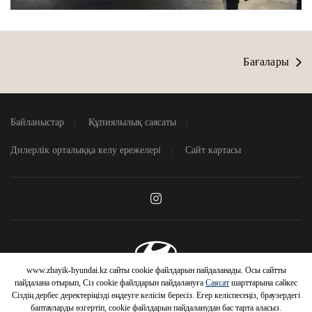
Бағалары
Байланыстар
Құпиялылық саясаты
Дилерлік орталыққа келу ережелері
Сайт картасы
www.zhayik-hyundai.kz сайты cookie файлдарын пайдаланады. Осы сайтты
© 2026 Hyundai Motor Company
пайдалана отырып, Сіз cookie файлдарын пайдалануға
Саясат
шарттарына сәйкес
Сіздің дербес деректеріңізді өңдеуге келісім бересіз. Егер келіспесеңіз, браузердегі
баптауларды өзгертіп, cookie файлдарын пайдаланудан бас тарта аласыз.