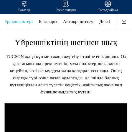
Бағалар
Жеке ақпарат
Тест-драйвқа
TUCSON
Ерекшеліктері
Бағалары
Автокредиттеу
Дизайн
Өнімді
Үйреншіктінің шегінен шық
TUCSON жаңа күн мен жаңа жүргізу стиліне есік ашады. Ол
қала ағынында ерекшеленіп, мүмкіндіктер шекарасын
кеңейтіп, көлікке мүлдем жаңа көзқарас ұсынады. Оның
сыртқы түрі өзіне назар аудартады, ал ішінде барлық
күткеніңізден асып түсетін кеңістік, жайлылық және көп
функционалдылық күтеді.