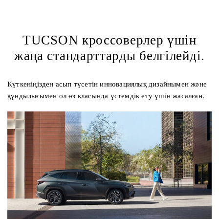
TUCSON кроссоверлер үшін
жаңа стандарттарды белгілейді.
Күткеніңізден асып түсетін инновациялық дизайнымен және
құндылығымен ол өз класында үстемдік ету үшін жасалған.