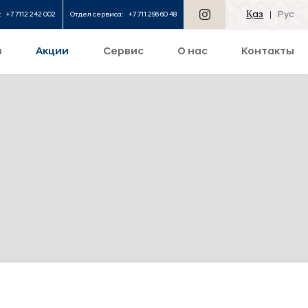
Қаз
Рус
:
+7 7112 242 002
Отдел сервиса:
+7 711 296 60 48
в
Акции
Сервис
О нас
Контакты