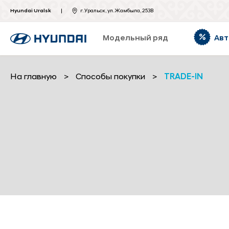
Hyundai Uralsk
г. Уральск, ул. Жамбыла, 253В
Модельный ряд
Авт
На главную
>
Способы покупки
>
TRADE-IN