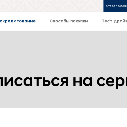
Отдел продаж
окредитование
Способы покупки
Тест-драй
писаться на сер