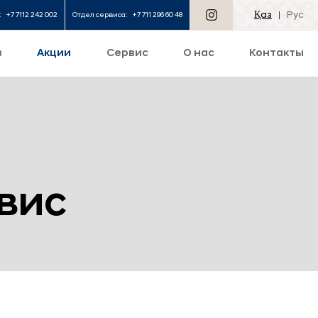
Қаз
Рус
:
+7 7112 242 002
Отдел сервиса:
+7 711 296 60 48
в
Акции
Сервис
О нас
Контакты
вис