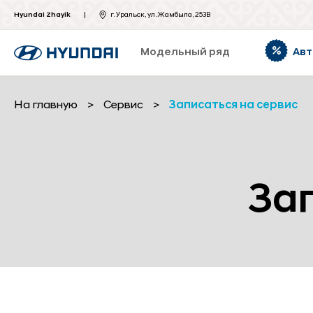
Hyundai Zhayik
г. Уральск, ул. Жамбыла, 253В
Модельный ряд
Авт
На главную
>
Сервис
>
Записаться на сервис
За