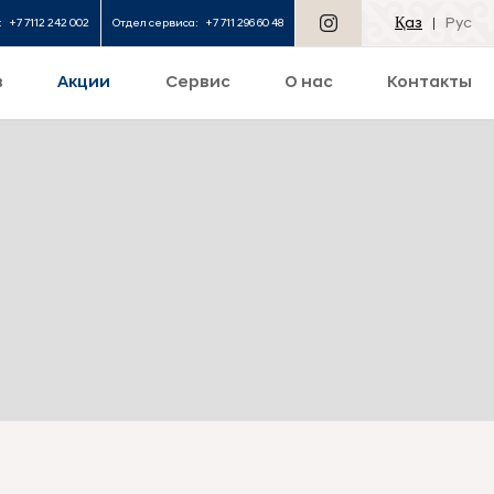
Қаз
Рус
:
+7 7112 242 002
Отдел сервиса:
+7 711 296 60 48
в
Акции
Сервис
О нас
Контакты