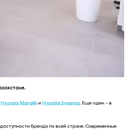
азахстане.
–
Hyundai Mangilik
и
Hyundai Syganaq
. Еще один – в
доступности бренда по всей стране. Современные