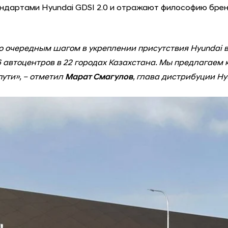
ндартами Hyundai GDSI 2.0 и отражают философию бренд
о очередным шагом в укреплении присутствия Hyundai в
6 автоцентров в 22 городах Казахстана. Мы предлагае
ути», – отметил
Марат Смагулов
, глава дистрибуции Hy