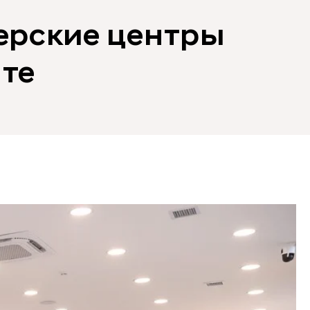
ерские центры
нте