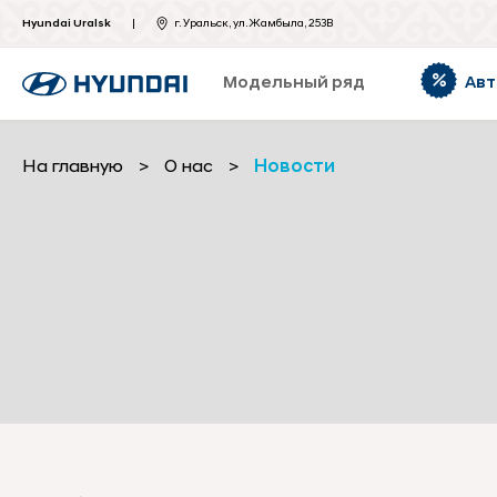
Hyundai Uralsk
г. Уральск, ул. Жамбыла, 253В
Модельный ряд
Авт
На главную
>
О нас
>
Новости