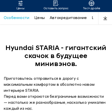
Цены
Оставить запрос
Тест-драйв
STARIA
Особенности
Цены
Автокредитование
LUXE
Пр
Hyundai STARIA - гигантский
скачок в будущее
минивэнов.
Приготовьтесь отправиться в дорогу с
максимальным комфортом в абсолютно новом
интерьере STARIA.
Перед вами откроются безграничные возможности
— настолько же разнообразные, насколько уникален
каждый из нас.