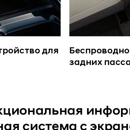
тройство для
Беспроводно
задних пасс
кциональная инфор
ая система с экра