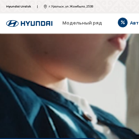
Hyundai Uralsk
г. Уральск, ул. Жамбыла, 253В
Модельный ряд
Авт