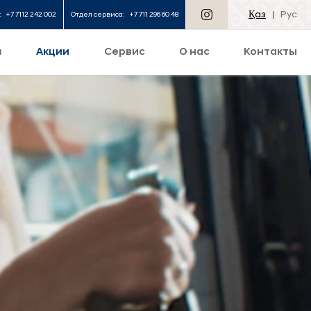
Қаз
Рус
:
+7 7112 242 002
Отдел сервиса:
+7 711 296 60 48
в
Акции
Сервис
О нас
Контакты